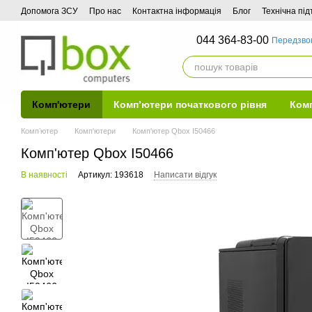
Перейти до основного контенту
Допомога ЗСУ
Про нас
Контактна інформація
Блог
Технічна пі
044 364-83-00
Передзво
Комп'ютери
Комп’ютери початкового рівня
Комп
Компʼютер
Комп'ютери
Комп'ютер Qbox I50466
Комп'ютер Qbox I50466
В наявності
Артикул: 193618
Написати відгук