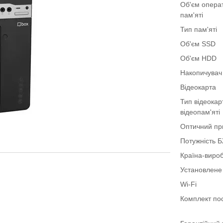
Об'єм опера
пам'яті
Тип пам'яті
Об'єм SSD
Об'єм HDD
Накопичувач
Відеокарта
Тип відеокар
відеопам'яті
Оптичний пр
Потужність 
Країна-виро
Установлене
Wi-Fi
Комплект по