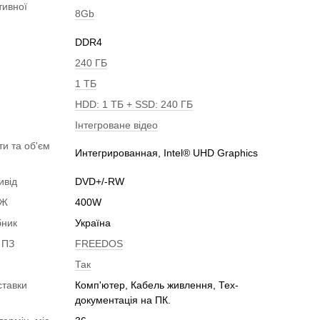
тивної
8Gb
DDR4
240 ГБ
1 ТБ
HDD: 1 ТБ + SSD: 240 ГБ
Інтегроване відео
ти та об'єм
Интегрированная, Intel® UHD Graphics
ивід
DVD+/-RW
БЖ
400W
бник
Україна
 ПЗ
FREEDOS
Так
ставки
Комп'ютер, Кабель живлення, Тех-
документація на ПК.