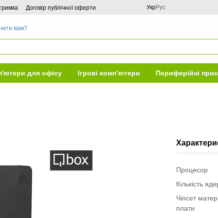
Укр
Рус
дтримка
Договір публічної оферти
нити вам?
'ютери для офісу
Ігрові комп’ютери
Периферійні прис
Характери
Процесор
Кількість яд
Чіпсет матер
плати