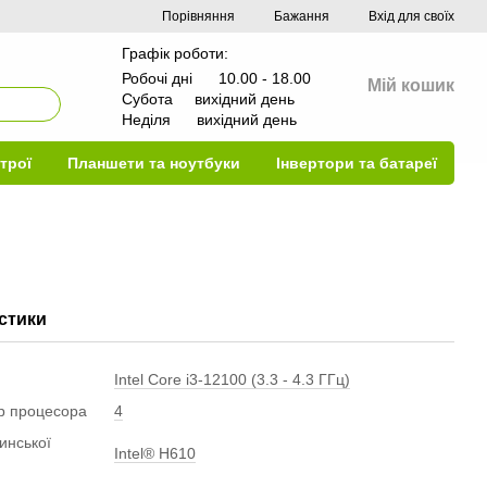
Порівняння
Бажання
Вхід для своїх
Графік роботи:
Робочі дні 10.00 - 18.00
Мій кошик
Субота вихідний день
Неділя вихідний день
трої
Планшети та ноутбуки
Інвертори та батареї
стики
Intel Core i3-12100 (3.3 - 4.3 ГГц)
ер процесора
4
инської
Intel® H610