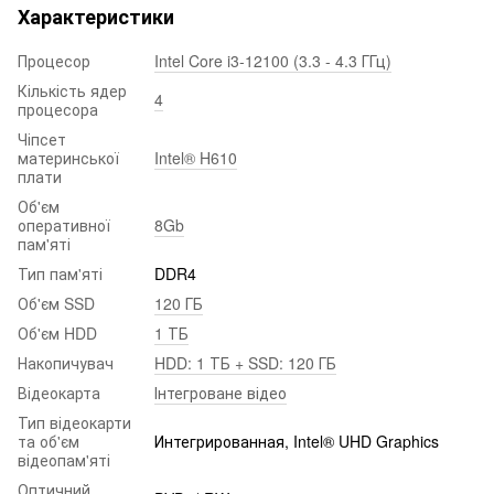
Характеристики
Процесор
Intel Core i3-12100 (3.3 - 4.3 ГГц)
Кількість ядер
4
процесора
Чіпсет
материнської
Intel® H610
плати
Об'єм
оперативної
8Gb
пам'яті
Тип пам'яті
DDR4
Об'єм SSD
120 ГБ
Об'єм HDD
1 ТБ
Накопичувач
HDD: 1 ТБ + SSD: 120 ГБ
Відеокарта
Інтегроване відео
Тип відеокарти
та об'єм
Интегрированная, Intel® UHD Graphics
відеопам'яті
Оптичний