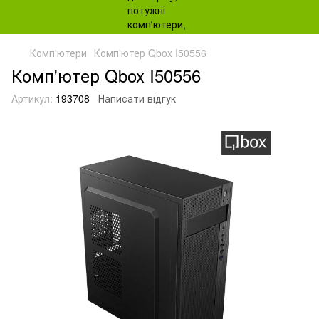
Комп'ютери
Комп'ютер Qbox I50556
Комп'ютер Qbox I50556
Артикул:
193708
Написати відгук