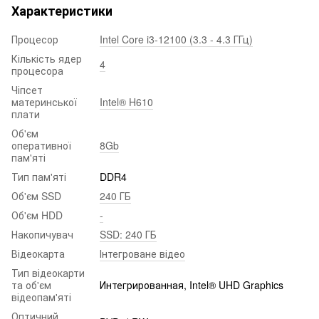
Характеристики
Процесор
Intel Core i3-12100 (3.3 - 4.3 ГГц)
Кількість ядер
4
процесора
Чіпсет
материнської
Intel® H610
плати
Об'єм
оперативної
8Gb
пам'яті
Тип пам'яті
DDR4
Об'єм SSD
240 ГБ
Об'єм HDD
-
Накопичувач
SSD: 240 ГБ
Відеокарта
Інтегроване відео
Тип відеокарти
та об'єм
Интегрированная, Intel® UHD Graphics
відеопам'яті
Оптичний