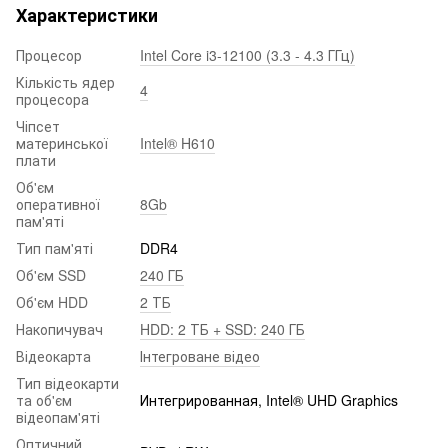
Характеристики
Процесор
Intel Core i3-12100 (3.3 - 4.3 ГГц)
Кількість ядер
4
процесора
Чіпсет
материнської
Intel® H610
плати
Об'єм
оперативної
8Gb
пам'яті
Тип пам'яті
DDR4
Об'єм SSD
240 ГБ
Об'єм HDD
2 ТБ
Накопичувач
HDD: 2 ТБ + SSD: 240 ГБ
Відеокарта
Інтегроване відео
Тип відеокарти
та об'єм
Интегрированная, Intel® UHD Graphics
відеопам'яті
Оптичний