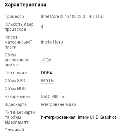
Характеристики
Процесор
Intel Core i3-12100 (3.3 - 4.3 ГГц)
Кількість ядер
4
процесора
Чіпсет
материнської
Intel® H610
плати
Об'єм
оперативної
16Gb
пам'яті
Тип пам'яті
DDR4
Об'єм SSD
960 ГБ
Об'єм HDD
-
Накопичувач
SSD: 960 ГБ
Відеокарта
Інтегроване відео
Тип відеокарти
та об'єм
Интегрированная, Intel® UHD Graphics
відеопам'яті
Оптичний