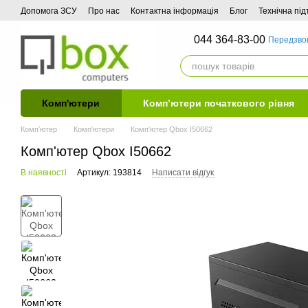
Перейти до основного контенту
Допомога ЗСУ
Про нас
Контактна інформація
Блог
Технічна пі
044 364-83-00
Передзво
Комп'ютери
Комп’ютери початкового рівня
Компʼютер
Комп'ютери
Комп'ютер Qbox I50662
Комп'ютер Qbox I50662
В наявності
Артикул: 193814
Написати відгук