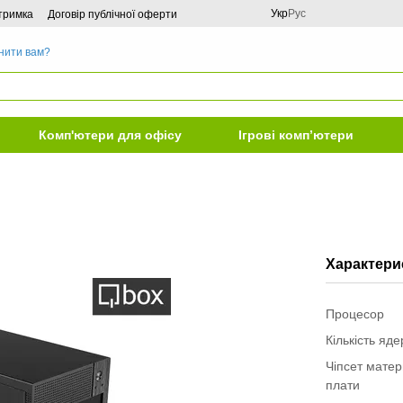
Укр
Рус
дтримка
Договір публічної оферти
нити вам?
Комп'ютери для офісу
Ігрові комп’ютери
Характери
Процесор
Кількість яд
Чіпсет матер
плати