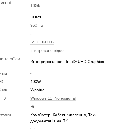
тивної
16Gb
DDR4
960 ГБ
-
SSD: 960 ГБ
Інтегроване відео
ти та об'єм
Интегрированная, Intel® UHD Graphics
ивід
-
БЖ
400W
бник
Україна
 ПЗ
Windows 11 Professional
Ні
ставки
Комп'ютер, Кабель живлення, Тех-
документація на ПК.