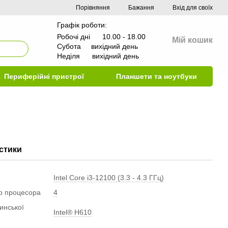
Порівняння
Бажання
Вхід для своїх
Графік роботи:
Робочі дні 10.00 - 18.00
Мій кошик
Субота вихідний день
Неділя вихідний день
Периферійні пристрої
Планшети та ноутбуки
стики
Intel Core i3-12100 (3.3 - 4.3 ГГц)
ер процесора
4
инської
Intel® H610