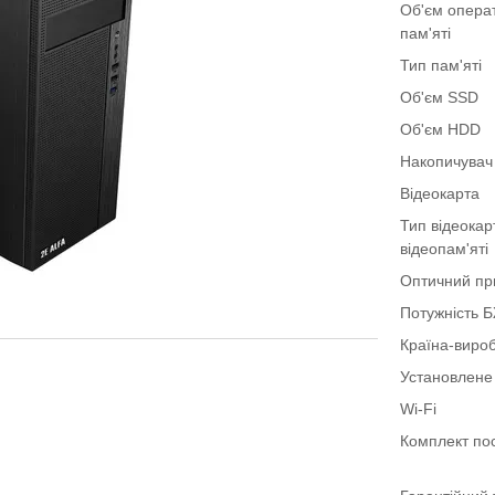
Об'єм опера
пам'яті
Тип пам'яті
Об'єм SSD
Об'єм HDD
Накопичувач
Відеокарта
Тип відеокар
відеопам'яті
Оптичний пр
Потужність 
Країна-виро
Установлене
Wi-Fi
Комплект по