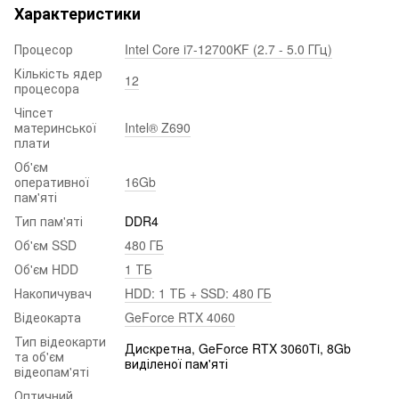
Характеристики
Процесор
Intel Core i7-12700KF (2.7 - 5.0 ГГц)
Кількість ядер
12
процесора
Чіпсет
материнської
Intel® Z690
плати
Об'єм
оперативної
16Gb
пам'яті
Тип пам'яті
DDR4
Об'єм SSD
480 ГБ
Об'єм HDD
1 ТБ
Накопичувач
HDD: 1 ТБ + SSD: 480 ГБ
Відеокарта
GeForce RTX 4060
Тип відеокарти
Дискретна, GeForce RTX 3060Ti, 8Gb
та об'єм
виділеної пам'яті
відеопам'яті
Оптичний