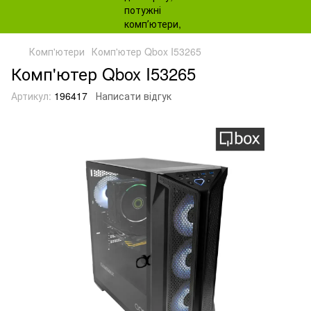
Комп'ютери
Комп'ютер Qbox I53265
Комп'ютер Qbox I53265
Артикул:
196417
Написати відгук