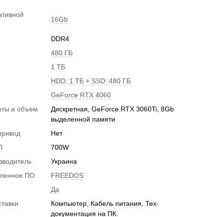
ативной
16Gb
DDR4
480 ГБ
1 ТБ
HDD: 1 ТБ + SSD: 480 ГБ
GeForce RTX 4060
рты и объем
Дискретная, GeForce RTX 3060Ti, 8Gb
и
выделенной памяти
привод
Нет
П
700W
зводитель
Украина
вленное ПО
FREEDOS
Да
ставки
Компьютер, Кабель питания, Тех-
документация на ПК.