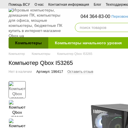
Перейти к основному контенту
Помощь ВСУ
О нас
Контактная информация
Блог
Техподдержк
044 364-83-00
Перезвон
Компьютеры
Компьютеры начального уровня
Компьютер
Компьютеры
Компьютер Qbox I53265
Компьютер Qbox I53265
Нет в наличии
Артикул: 196417
Оставить отзыв