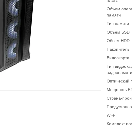
платы
Объем опер
памяти
Тип памяти
Объем SSD
Обьем HDD
Накопитель
Видеокарта
Тип видеока
видеопамят
Оптический 
Мощность Б
Страна-прои
Предустано
Wi-Fi
Комплект по