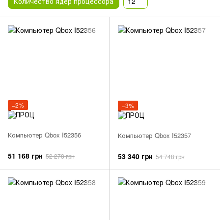
Количество ядер процессора
12
−2%
−3%
Компьютер Qbox I52356
Компьютер Qbox I52357
51 168 грн
53 340 грн
52 278 грн
54 748 грн