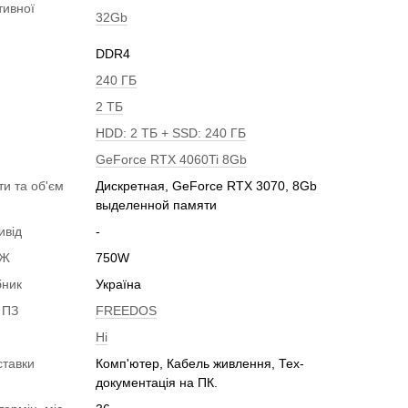
тивної
32Gb
DDR4
240 ГБ
2 ТБ
HDD: 2 ТБ + SSD: 240 ГБ
GeForce RTX 4060Ti 8Gb
ти та об'єм
Дискретная, GeForce RTX 3070, 8Gb
выделенной памяти
ивід
-
БЖ
750W
бник
Україна
 ПЗ
FREEDOS
Ні
ставки
Комп'ютер, Кабель живлення, Тех-
документація на ПК.