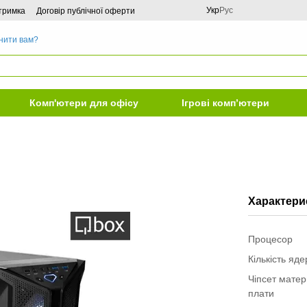
Укр
Рус
дтримка
Договір публічної оферти
нити вам?
Комп'ютери для офісу
Ігрові комп’ютери
Характери
Процесор
Кількість яд
Чіпсет матер
плати