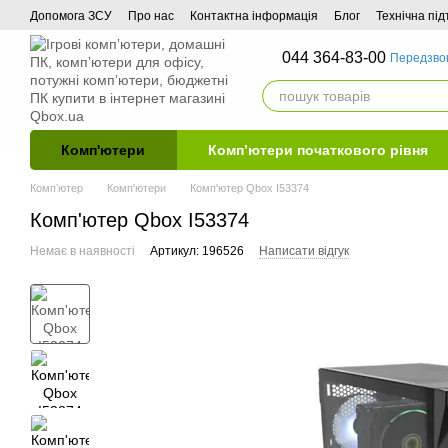
Перейти до основного контенту
Допомога ЗСУ
Про нас
Контактна інформація
Блог
Технічна пі
044 364-83-00
Передзво
Комп'ютери
Комп’ютери початкового рівня
Компʼютер
Комп'ютери
Комп'ютер Qbox I53374
Комп'ютер Qbox I53374
Немає в наявності
Артикул: 196526
Написати відгук