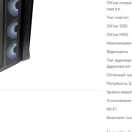
Об'єм опера
пам'яті
Тип пам'яті
Об'єм SSD
Об'єм HDD
Накопичувач
Відеокарта
Тип відеокар
відеопам'яті
Оптичний пр
Потужність 
Країна-виро
Установлене
Wi-Fi
Комплект по