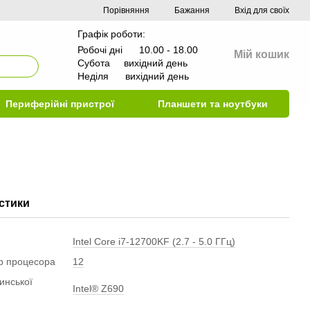
Порівняння
Бажання
Вхід для своїх
Графік роботи:
Робочі дні 10.00 - 18.00
Мій кошик
Субота вихідний день
Неділя вихідний день
Периферійні пристрої
Планшети та ноутбуки
стики
Intel Core i7-12700KF (2.7 - 5.0 ГГц)
ер процесора
12
инської
Intel® Z690