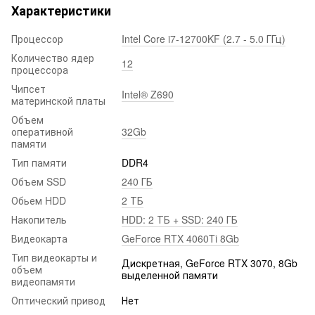
Характеристики
Процессор
Intel Core i7-12700KF (2.7 - 5.0 ГГц)
Количество ядер
12
процессора
Чипсет
Intel® Z690
материнской платы
Объем
оперативной
32Gb
памяти
Тип памяти
DDR4
Объем SSD
240 ГБ
Обьем HDD
2 ТБ
Накопитель
HDD: 2 ТБ + SSD: 240 ГБ
Видеокарта
GeForce RTX 4060Ti 8Gb
Тип видеокарты и
Дискретная, GeForce RTX 3070, 8Gb
объем
выделенной памяти
видеопамяти
Оптический привод
Нет