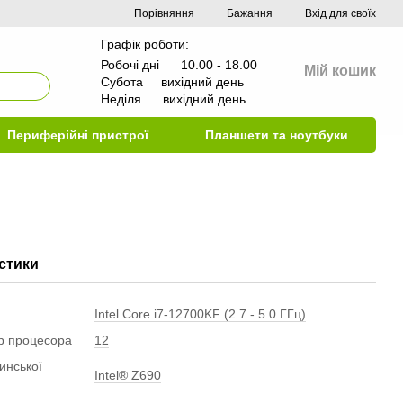
Порівняння
Бажання
Вхід для своїх
Графік роботи:
Робочі дні 10.00 - 18.00
Мій кошик
Субота вихідний день
Неділя вихідний день
Периферійні пристрої
Планшети та ноутбуки
стики
Intel Core i7-12700KF (2.7 - 5.0 ГГц)
ер процесора
12
инської
Intel® Z690