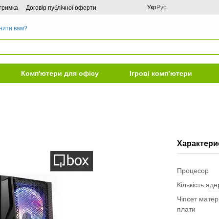
Укр
Рус
дтримка
Договір публічної оферти
нити вам?
Комп'ютери для офісу
Ігрові комп’ютери
Характери
Процесор
Кількість яд
Чіпсет матер
плати