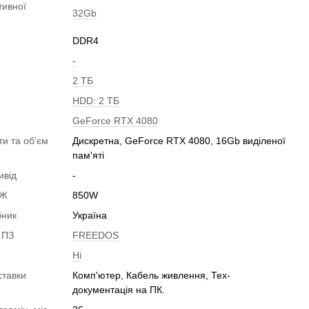
тивної
32Gb
DDR4
-
2 ТБ
HDD: 2 ТБ
GeForce RTX 4080
ти та об'єм
Дискретна, GeForce RTX 4080, 16Gb виділеної
пам'яті
ивід
-
БЖ
850W
бник
Україна
 ПЗ
FREEDOS
Ні
ставки
Комп'ютер, Кабель живлення, Тех-
документація на ПК.