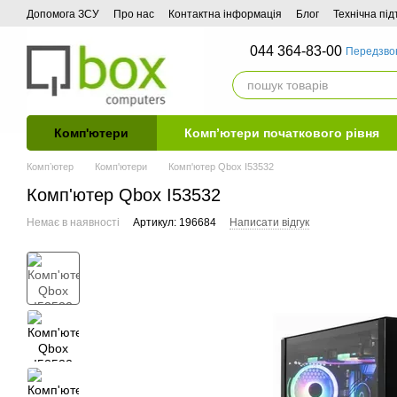
Перейти до основного контенту
Допомога ЗСУ
Про нас
Контактна інформація
Блог
Технічна пі
044 364-83-00
Передзво
Комп'ютери
Комп’ютери початкового рівня
Компʼютер
Комп'ютери
Комп'ютер Qbox I53532
Комп'ютер Qbox I53532
Немає в наявності
Артикул: 196684
Написати відгук