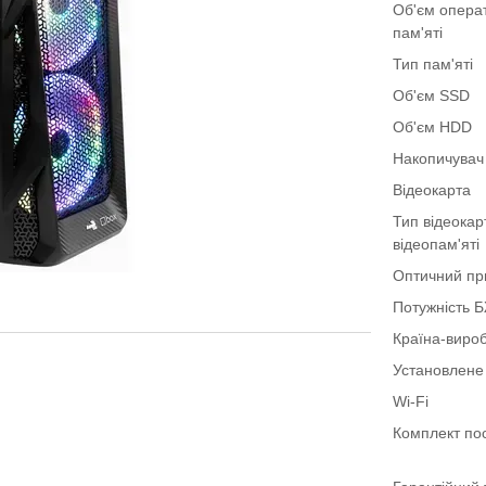
Об'єм опера
пам'яті
Тип пам'яті
Об'єм SSD
Об'єм HDD
Накопичувач
Відеокарта
Тип відеокар
відеопам'яті
Оптичний пр
Потужність 
Країна-виро
Установлене
Wi-Fi
Комплект по