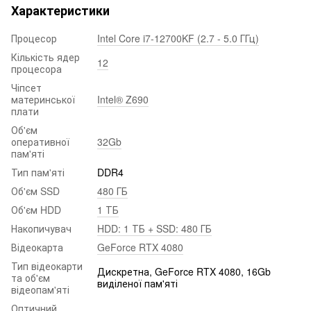
Характеристики
Процесор
Intel Core i7-12700KF (2.7 - 5.0 ГГц)
Кількість ядер
12
процесора
Чіпсет
материнської
Intel® Z690
плати
Об'єм
оперативної
32Gb
пам'яті
Тип пам'яті
DDR4
Об'єм SSD
480 ГБ
Об'єм HDD
1 ТБ
Накопичувач
HDD: 1 ТБ + SSD: 480 ГБ
Відеокарта
GeForce RTX 4080
Тип відеокарти
Дискретна, GeForce RTX 4080, 16Gb
та об'єм
виділеної пам'яті
відеопам'яті
Оптичний