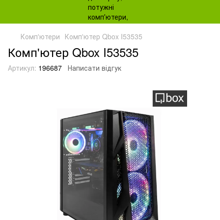
Комп'ютери
Комп'ютер Qbox I53535
Комп'ютер Qbox I53535
Артикул:
196687
Написати відгук