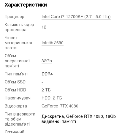
Характеристики
Процесор
Intel Core i7-12700KF (2.7 - 5.0 ГГц)
Кількість ядер
12
процесора
Чіпсет
материнської
Intel® Z690
плати
Об'єм
оперативної
32Gb
пам'яті
Тип пам'яті
DDR4
Об'єм SSD
-
Об'єм HDD
2 ТБ
Накопичувач
HDD: 2 ТБ
Відеокарта
GeForce RTX 4080
Тип відеокарти
Дискретна, GeForce RTX 4080, 16Gb
та об'єм
виділеної пам'яті
відеопам'яті
Оптичний