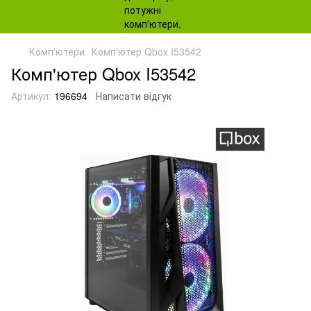
Комп'ютери
Комп'ютер Qbox I53542
Комп'ютер Qbox I53542
Артикул:
196694
Написати відгук