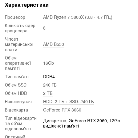
Характеристики
Процесор
AMD Ryzen 7 5800X (3.8 - 4.7 ГГц)
Кількість ядер
8
процесора
Чіпсет
материнської
AMD B550
плати
Об'єм
оперативної
16Gb
пам'яті
Тип пам'яті
DDR4
Об'єм SSD
240 ГБ
Об'єм HDD
2 ТБ
Накопичувач
HDD: 2 ТБ + SSD: 240 ГБ
Відеокарта
GeForce RTX 3060
Тип відеокарти
Дискретна, GeForce RTX 3060, 12Gb
та об'єм
виділеної пам'яті
відеопам'яті
Оптичний