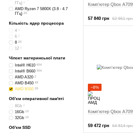
ГГц)
0
Комп'ютер Qbox A709
AMD Ryzen 7 5800X (3.8 - 4.7
ГГц)
20
57 840 грн
62 951 грн
Кількість ядер процесора
4
0
6
0
8
20
12
0
Чіпсет материнської плати
Intel® H610
604
Intel® B660
504
AMD A320
2
AMD B450
48
−8%
AMD B550
20
Об'єм оперативної пам'яті
8Gb
0
Комп'ютер Qbox A709
16Gb
10
32Gb
10
59 472 грн
64 814 грн
Об'єм SSD