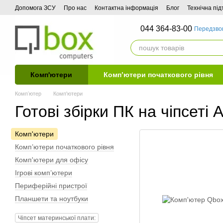
Перейти до основного контенту
Допомога ЗСУ
Про нас
Контактна інформація
Блог
Технічна пі
044 364-83-00
Передзво
Комп'ютери
Комп’ютери початкового рівня
Компʼютер
Комп'ютери
Готові збірки ПК на чіпсеті
Комп'ютери
Комп’ютери початкового рівня
Комп'ютери для офісу
Ігрові комп’ютери
Периферійні пристрої
Планшети та ноутбуки
Чіпсет материнської плати: