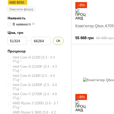
AMD B550
−8%
Очистити фільтр
Наявність
В наявності
20
Комп'ютер Qbox A709
Ціна, грн
55 668 грн
60 480 грн
Від Ціна, грн
До Ціна, грн
ОК
Процесор
Intel Core i3-12100 (3.3 - 4.3
ГГц)
0
Intel Core i3-12100F (3.3 - 4.3
ГГц)
0
Intel Core i5-12400 (2.5 - 4.4
ГГц)
0
Intel Core i5-12400F (2.5 - 4.4
ГГц)
0
Intel Core i7-12700F (1.6 - 4.9
−8%
ГГц)
0
AMD Ryzen 3 2200G (3.5 - 3.7
ГГц)
0
AMD Ryzen 5 3600 (3.6 - 4.2