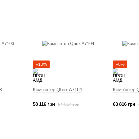
−10%
−8%
3
Комп'ютер Qbox A7104
Комп'ютер 
58 116 грн
63 816 грн
64 814 грн