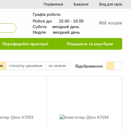
Порівняння
Бажання
Вхід для своїх
Графік роботи:
Робочі дні 10.00 - 18.00
Мій кошик
Субота вихідний день
Неділя вихідний день
Периферійні пристрої
Планшети та ноутбуки
тю
спочатку дешевше
за назвою
Відображення: