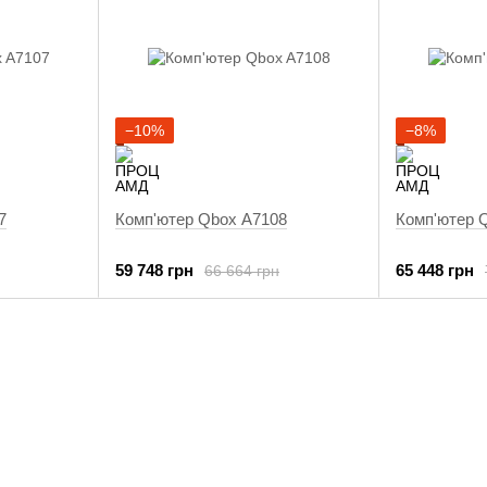
−10%
−8%
7
Комп'ютер Qbox A7108
Комп'ютер 
59 748 грн
65 448 грн
66 664 грн