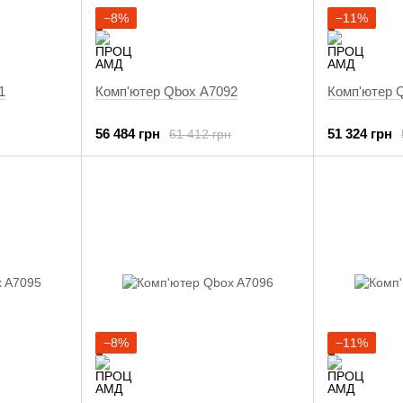
−8%
−11%
1
Комп'ютер Qbox A7092
Комп'ютер 
56 484 грн
51 324 грн
61 412 грн
−8%
−11%