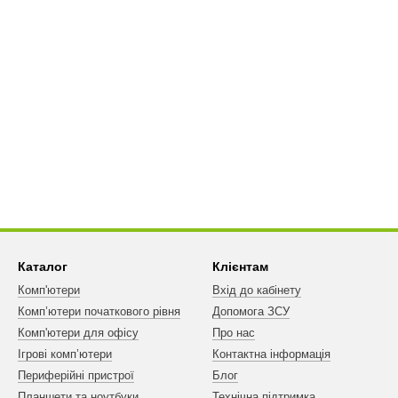
Каталог
Клієнтам
Комп'ютери
Вхід до кабінету
Комп’ютери початкового рівня
Допомога ЗСУ
Комп'ютери для офісу
Про нас
Ігрові комп’ютери
Контактна інформація
Периферійні пристрої
Блог
Планшети та ноутбуки
Технічна підтримка