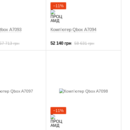
−11%
Qbox A7093
Комп'ютер Qbox A7094
52 140 грн
57 713 грн
58 631 грн
−11%