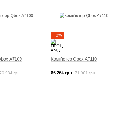
−8%
Qbox A7109
Комп'ютер Qbox A7110
66 264 грн
70 984 грн
71 901 грн