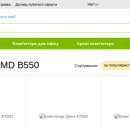
Укр
Рус
дтримка
Договір публічної оферти
нити вам?
Комп'ютери для офісу
Ігрові комп’ютери
 AMD B550
за популярніс
Сортування: