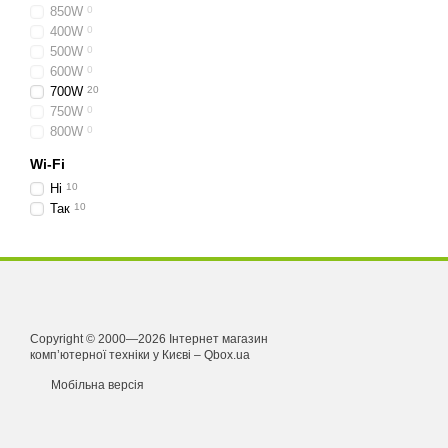
850W
0
400W
0
500W
0
600W
0
700W
20
750W
0
800W
0
Wi-Fi
Ні
10
Так
10
Copyright © 2000—2026 Інтернет магазин
комп’ютерної техніки у Києві – Qbox.ua
Мобільна версія