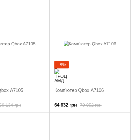
−8%
Qbox A7105
Комп'ютер Qbox A7106
64 632 грн
69 134 грн
70 052 грн