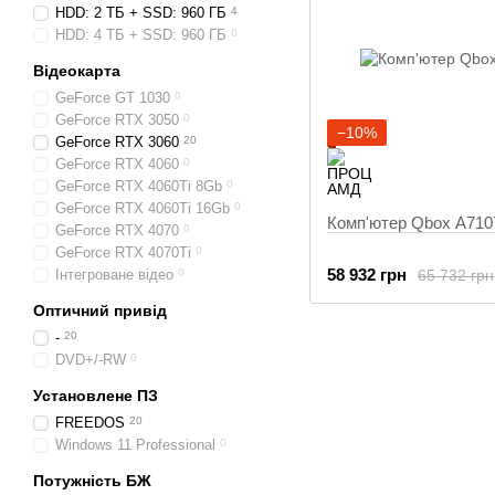
HDD: 2 ТБ + SSD: 960 ГБ
4
HDD: 4 ТБ + SSD: 960 ГБ
0
Відеокарта
GeForce GT 1030
0
GeForce RTX 3050
0
−10%
GeForce RTX 3060
20
GeForce RTX 4060
0
GeForce RTX 4060Ti 8Gb
0
GeForce RTX 4060Ti 16Gb
0
Комп'ютер Qbox A710
GeForce RTX 4070
0
GeForce RTX 4070Ti
0
58 932 грн
65 732 грн
Інтегроване відео
0
Оптичний привід
-
20
DVD+/-RW
0
Установлене ПЗ
FREEDOS
20
Windows 11 Professional
0
Потужність БЖ