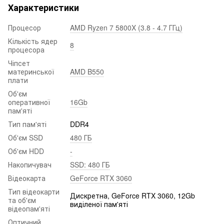
Характеристики
Процесор
AMD Ryzen 7 5800X (3.8 - 4.7 ГГц)
Кількість ядер
8
процесора
Чіпсет
материнської
AMD B550
плати
Об'єм
оперативної
16Gb
пам'яті
Тип пам'яті
DDR4
Об'єм SSD
480 ГБ
Об'єм HDD
-
Накопичувач
SSD: 480 ГБ
Відеокарта
GeForce RTX 3060
Тип відеокарти
Дискретна, GeForce RTX 3060, 12Gb
та об'єм
виділеної пам'яті
відеопам'яті
Оптичний