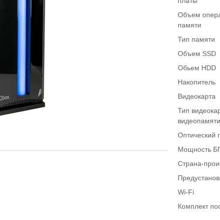
платы
Объем опер
памяти
Тип памяти
Объем SSD
Обьем HDD
Накопитель
Видеокарта
Тип видеока
видеопамят
Оптический 
Мощность Б
Страна-прои
Предустано
Wi-Fi
Комплект по