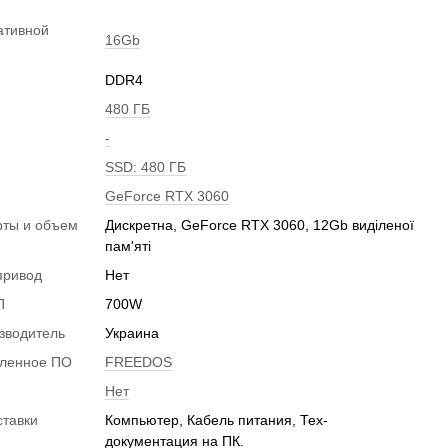
ативной
16Gb
DDR4
480 ГБ
-
SSD: 480 ГБ
GeForce RTX 3060
рты и объем
Дискретна, GeForce RTX 3060, 12Gb виділеної
и
пам'яті
привод
Нет
П
700W
зводитель
Украина
вленное ПО
FREEDOS
Нет
ставки
Компьютер, Кабель питания, Тех-
документация на ПК.