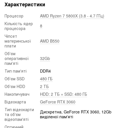
Характеристики
Процесор
AMD Ryzen 7 5800X (3.8 - 4.7 ГГц)
Кількість ядер
8
процесора
Чіпсет
материнської
AMD B550
плати
Об'єм
оперативної
32Gb
пам'яті
Тип пам'яті
DDR4
Об'єм SSD
480 ГБ
Об'єм HDD
2 ТБ
Накопичувач
HDD: 2 ТБ + SSD: 480 ГБ
Відеокарта
GeForce RTX 3060
Тип відеокарти
Дискретна, GeForce RTX 3060, 12Gb
та об'єм
виділеної пам'яті
відеопам'яті
Оптичний