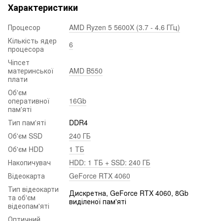
Характеристики
Процесор
AMD Ryzen 5 5600X (3.7 - 4.6 ГГц)
Кількість ядер
6
процесора
Чіпсет
материнської
AMD B550
плати
Об'єм
оперативної
16Gb
пам'яті
Тип пам'яті
DDR4
Об'єм SSD
240 ГБ
Об'єм HDD
1 ТБ
Накопичувач
HDD: 1 ТБ + SSD: 240 ГБ
Відеокарта
GeForce RTX 4060
Тип відеокарти
Дискретна, GeForce RTX 4060, 8Gb
та об'єм
виділеної пам'яті
відеопам'яті
Оптичний