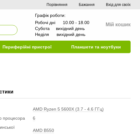
Порівняння
Бажання
Вхід для своїх
Графік роботи:
Робочі дні 10.00 - 18.00
Мій кошик
Субота вихідний день
Неділя вихідний день
Периферійні пристрої
Планшети та ноутбуки
стики
AMD Ryzen 5 5600X (3.7 - 4.6 ГГц)
ер процесора
6
инської
AMD B550