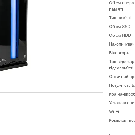
Об'єм опера
пам'яті
Тип пам'яті
Об'єм SSD
Об'єм HDD
Накопичувач
Відеокарта
Тип відеокар
відеопам'яті
Оптичний пр
Потужність 
Країна-виро
Установлене
Wi-Fi
Комплект по