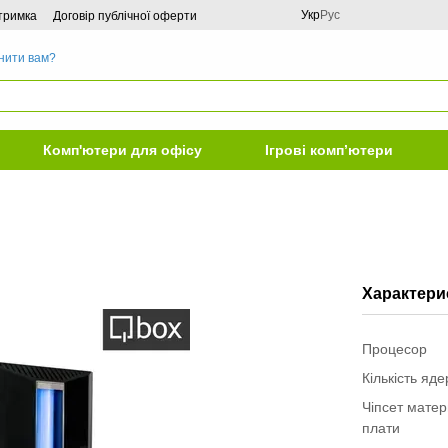
Укр
Рус
дтримка
Договір публічної оферти
нити вам?
Комп'ютери для офісу
Ігрові комп’ютери
Характери
Процесор
Кількість яд
Чіпсет матер
плати