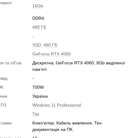
тивної
16Gb
DDR4
480 ГБ
-
SSD: 480 ГБ
GeForce RTX 4060
ти та об'єм
Дискретна, GeForce RTX 4060, 8Gb виділеної
пам'яті
ивід
-
БЖ
700W
бник
Україна
 ПЗ
Windows 11 Professional
Так
ставки
Комп'ютер, Кабель живлення, Тех-
документація на ПК.