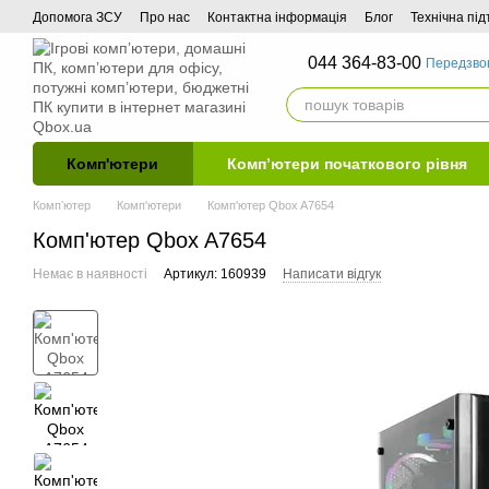
Перейти до основного контенту
Допомога ЗСУ
Про нас
Контактна інформація
Блог
Технічна пі
044 364-83-00
Передзво
Комп'ютери
Комп’ютери початкового рівня
Компʼютер
Комп'ютери
Комп'ютер Qbox A7654
Комп'ютер Qbox A7654
Немає в наявності
Артикул: 160939
Написати відгук