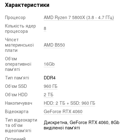
Характеристики
Процесор
AMD Ryzen 7 5800X (3.8 - 4.7 ГГц)
Кількість ядер
8
процесора
Чіпсет
материнської
AMD B550
плати
Об'єм
оперативної
16Gb
пам'яті
Тип пам'яті
DDR4
Об'єм SSD
960 ГБ
Об'єм HDD
2 ТБ
Накопичувач
HDD: 2 ТБ + SSD: 960 ГБ
Відеокарта
GeForce RTX 4060
Тип відеокарти
Дискретна, GeForce RTX 4060, 8Gb
та об'єм
виділеної пам'яті
відеопам'яті
Оптичний