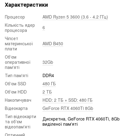
Характеристики
Процесор
AMD Ryzen 5 3600 (3.6 - 4.2 ГГц)
Кількість ядер
6
процесора
Чіпсет
материнської
AMD B450
плати
Об'єм
оперативної
32Gb
пам'яті
Тип пам'яті
DDR4
Об'єм SSD
480 ГБ
Об'єм HDD
2 ТБ
Накопичувач
HDD: 2 ТБ + SSD: 480 ГБ
Відеокарта
GeForce RTX 4060Ti 8Gb
Тип відеокарти
Дискретна, GeForce RTX 4060Ti, 8Gb
та об'єм
виділеної пам'яті
відеопам'яті
Оптичний