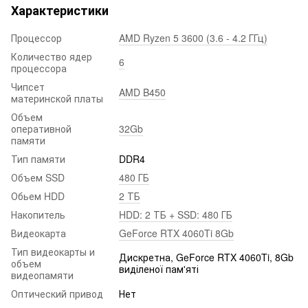
Характеристики
Процессор
AMD Ryzen 5 3600 (3.6 - 4.2 ГГц)
Количество ядер
6
процессора
Чипсет
AMD B450
материнской платы
Объем
оперативной
32Gb
памяти
Тип памяти
DDR4
Объем SSD
480 ГБ
Обьем HDD
2 ТБ
Накопитель
HDD: 2 ТБ + SSD: 480 ГБ
Видеокарта
GeForce RTX 4060Ti 8Gb
Тип видеокарты и
Дискретна, GeForce RTX 4060Ti, 8Gb
объем
виділеної пам'яті
видеопамяти
Оптический привод
Нет