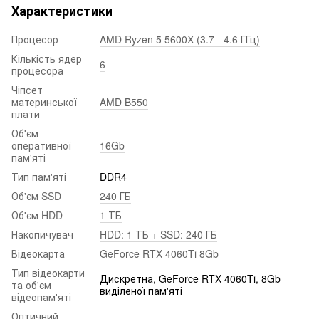
Характеристики
Процесор
AMD Ryzen 5 5600X (3.7 - 4.6 ГГц)
Кількість ядер
6
процесора
Чіпсет
материнської
AMD B550
плати
Об'єм
оперативної
16Gb
пам'яті
Тип пам'яті
DDR4
Об'єм SSD
240 ГБ
Об'єм HDD
1 ТБ
Накопичувач
HDD: 1 ТБ + SSD: 240 ГБ
Відеокарта
GeForce RTX 4060Ti 8Gb
Тип відеокарти
Дискретна, GeForce RTX 4060Ti, 8Gb
та об'єм
виділеної пам'яті
відеопам'яті
Оптичний