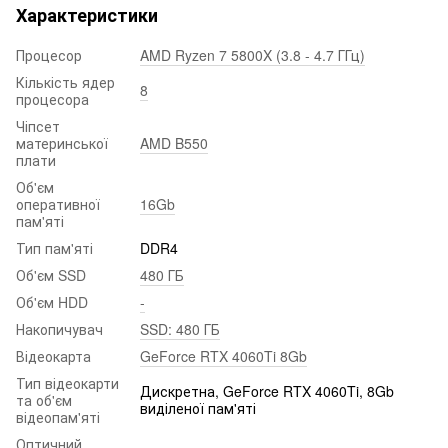
Характеристики
Процесор
AMD Ryzen 7 5800X (3.8 - 4.7 ГГц)
Кількість ядер
8
процесора
Чіпсет
материнської
AMD B550
плати
Об'єм
оперативної
16Gb
пам'яті
Тип пам'яті
DDR4
Об'єм SSD
480 ГБ
Об'єм HDD
-
Накопичувач
SSD: 480 ГБ
Відеокарта
GeForce RTX 4060Ti 8Gb
Тип відеокарти
Дискретна, GeForce RTX 4060Ti, 8Gb
та об'єм
виділеної пам'яті
відеопам'яті
Оптичний