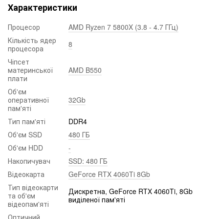
Характеристики
Процесор
AMD Ryzen 7 5800X (3.8 - 4.7 ГГц)
Кількість ядер
8
процесора
Чіпсет
материнської
AMD B550
плати
Об'єм
оперативної
32Gb
пам'яті
Тип пам'яті
DDR4
Об'єм SSD
480 ГБ
Об'єм HDD
-
Накопичувач
SSD: 480 ГБ
Відеокарта
GeForce RTX 4060Ti 8Gb
Тип відеокарти
Дискретна, GeForce RTX 4060Ti, 8Gb
та об'єм
виділеної пам'яті
відеопам'яті
Оптичний