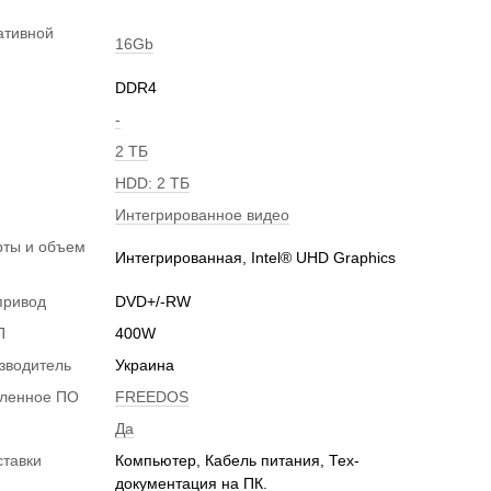
ативной
16Gb
DDR4
-
2 ТБ
HDD: 2 ТБ
Интегрированное видео
рты и объем
Интегрированная, Intel® UHD Graphics
и
привод
DVD+/-RW
П
400W
зводитель
Украина
вленное ПО
FREEDOS
Да
ставки
Компьютер, Кабель питания, Тех-
документация на ПК.