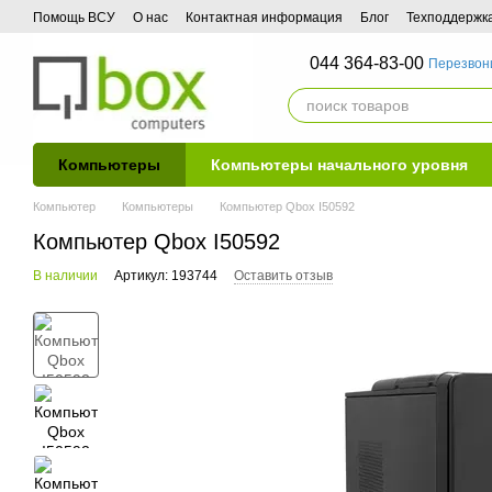
Перейти к основному контенту
Помощь ВСУ
О нас
Контактная информация
Блог
Техподдержк
044 364-83-00
Перезвон
Компьютеры
Компьютеры начального уровня
Компьютер
Компьютеры
Компьютер Qbox I50592
Компьютер Qbox I50592
В наличии
Артикул: 193744
Оставить отзыв