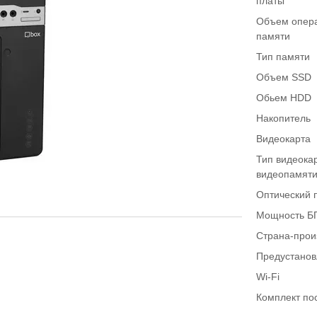
платы
Объем опер
памяти
Тип памяти
Объем SSD
Обьем HDD
Накопитель
Видеокарта
Тип видеока
видеопамят
Оптический 
Мощность Б
Страна-прои
Предустано
Wi-Fi
Комплект по