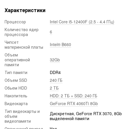
Характеристики
Процессор
Intel Core i5-12400F (2.5 - 4.4 ГГц)
Количество ядер
6
процессора
Чипсет
Intel® B660
материнской платы
Объем
оперативной
32Gb
памяти
Тип памяти
DDR4
Объем SSD
240 ГБ
Обьем HDD
2 ТБ
Накопитель
HDD: 2 ТБ + SSD: 240 ГБ
Видеокарта
GeForce RTX 4060Ti 8Gb
Тип видеокарты и
Дискретная, GeForce RTX 3070, 8Gb
объем
выделенной памяти
видеопамяти
Оптический привод
Нет