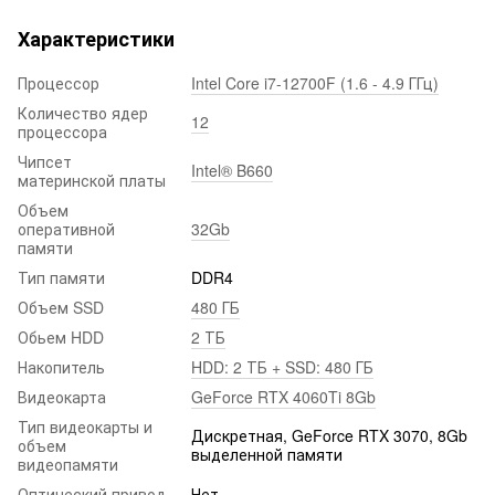
Характеристики
Процессор
Intel Core i7-12700F (1.6 - 4.9 ГГц)
Количество ядер
12
процессора
Чипсет
Intel® B660
материнской платы
Объем
оперативной
32Gb
памяти
Тип памяти
DDR4
Объем SSD
480 ГБ
Обьем HDD
2 ТБ
Накопитель
HDD: 2 ТБ + SSD: 480 ГБ
Видеокарта
GeForce RTX 4060Ti 8Gb
Тип видеокарты и
Дискретная, GeForce RTX 3070, 8Gb
объем
выделенной памяти
видеопамяти
Оптический привод
Нет