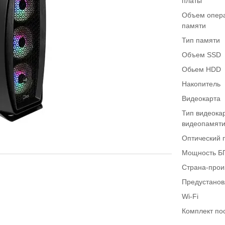
платы
Объем опер
памяти
Тип памяти
Объем SSD
Обьем HDD
Накопитель
Видеокарта
Тип видеока
видеопамят
Оптический 
Мощность Б
Страна-прои
Предустано
Wi-Fi
Комплект по