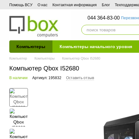
Перейти к основному контенту
Помощь ВСУ
О нас
Контактная информация
Блог
Техподдержк
044 364-83-00
Перезвон
Компьютеры
Компьютеры начального уровня
Компьютер
Компьютеры
Компьютер Qbox I52680
Компьютер Qbox I52680
В наличии
Артикул: 195832
Оставить отзыв