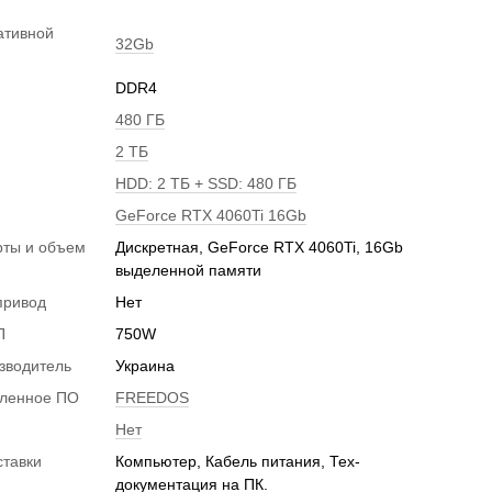
ативной
32Gb
DDR4
480 ГБ
2 ТБ
HDD: 2 ТБ + SSD: 480 ГБ
GeForce RTX 4060Ti 16Gb
рты и объем
Дискретная, GeForce RTX 4060Ti, 16Gb
и
выделенной памяти
привод
Нет
П
750W
зводитель
Украина
вленное ПО
FREEDOS
Нет
ставки
Компьютер, Кабель питания, Тех-
документация на ПК.