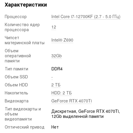
Характеристики
Процессор
Intel Core i7-12700KF (2.7 - 5.0 ГГц)
Количество ядер
12
процессора
Чипсет
Intel® Z690
материнской платы
Объем
оперативной
32Gb
памяти
Тип памяти
DDR4
Объем SSD
-
Обьем HDD
2 ТБ
Накопитель
HDD: 2 ТБ
Видеокарта
GeForce RTX 4070Ti
Тип видеокарты и
Дискретная, GeForce RTX 4070Ti,
объем
12Gb выделенной памяти
видеопамяти
Оптический привод
Нет