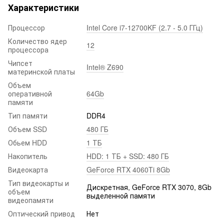
Характеристики
Процессор
Intel Core i7-12700KF (2.7 - 5.0 ГГц)
Количество ядер
12
процессора
Чипсет
Intel® Z690
материнской платы
Объем
оперативной
64Gb
памяти
Тип памяти
DDR4
Объем SSD
480 ГБ
Обьем HDD
1 ТБ
Накопитель
HDD: 1 ТБ + SSD: 480 ГБ
Видеокарта
GeForce RTX 4060Ti 8Gb
Тип видеокарты и
Дискретная, GeForce RTX 3070, 8Gb
объем
выделенной памяти
видеопамяти
Оптический привод
Нет