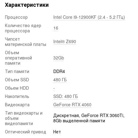
Характеристики
Процессор
Intel Core i9-12900KF (2.4 - 5.2 ГГц)
Количество ядер
16
процессора
Чипсет
Intel® Z690
материнской платы
Объем
оперативной
32Gb
памяти
Тип памяти
DDR4
Объем SSD
480 ГБ
Обьем HDD
-
Накопитель
SSD: 480 ГБ
Видеокарта
GeForce RTX 4060
Тип видеокарты и
Дискретная, GeForce RTX 3060Ti,
объем
8Gb выделенной памяти
видеопамяти
Оптический привод
Нет