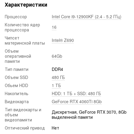
Характеристики
Процессор
Intel Core i9-12900KF (2.4 - 5.2 ГГц)
Количество ядер
16
процессора
Чипсет
Intel® Z690
материнской платы
Объем
оперативной
64Gb
памяти
Тип памяти
DDR4
Объем SSD
480 ГБ
Обьем HDD
1 ТБ
Накопитель
HDD: 1 ТБ + SSD: 480 ГБ
Видеокарта
GeForce RTX 4060Ti 8Gb
Тип видеокарты и
Дискретная, GeForce RTX 3070, 8Gb
объем
выделенной памяти
видеопамяти
Оптический привод
Нет