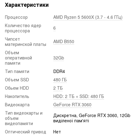
Характеристики
Процессор
AMD Ryzen 5 5600X (3.7 - 4.6 ГГц)
Количество ядер
6
процессора
Чипсет
AMD B550
материнской платы
Объем
оперативной
32Gb
памяти
Тип памяти
DDR4
Объем SSD
480 ГБ
Обьем HDD
2 ТБ
Накопитель
HDD: 2 ТБ + SSD: 480 ГБ
Видеокарта
GeForce RTX 3060
Тип видеокарты и
Дискретна, GeForce RTX 3060, 12Gb
объем
виділеної пам'яті
видеопамяти
Оптический привод
Нет