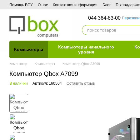
Перейти к основному контенту
Помощь ВСУ
О нас
Контактная информация
Блог
Техподдержк
044 364-83-00
Перезвон
Компьютеры начального
Ко
Компьютеры
уровня
Компьютер
Компьютеры
Компьютер Qbox A7099
Компьютер Qbox A7099
В наличии
Артикул: 160504
Оставить отзыв