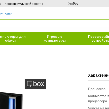
Укр
Рус
а
Договор публичной оферты
ить вам?
мпьютеры для
Игровые
Переферий
офиса
компьютеры
устройст
Характери
Процессор
Количество 
процессора
Чипсет мате