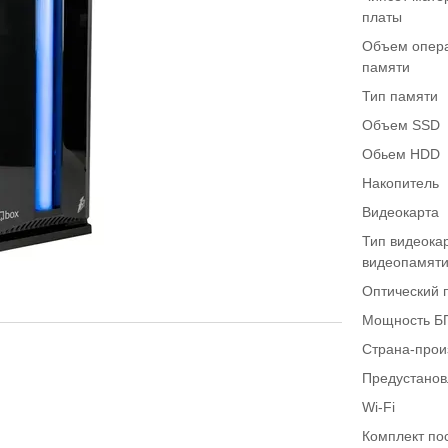
платы
Объем опер
памяти
Тип памяти
Объем SSD
Обьем HDD
Накопитель
Видеокарта
Тип видеока
видеопамят
Оптический 
Мощность Б
Страна-прои
Предустано
Wi-Fi
Комплект по