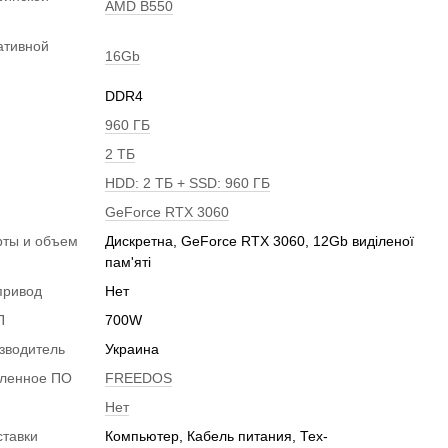
AMD B550
ативной
16Gb
DDR4
960 ГБ
2 ТБ
HDD: 2 ТБ + SSD: 960 ГБ
GeForce RTX 3060
рты и объем
Дискретна, GeForce RTX 3060, 12Gb виділеної
и
пам'яті
привод
Нет
П
700W
зводитель
Украина
вленное ПО
FREEDOS
Нет
ставки
Компьютер, Кабель питания, Тех-