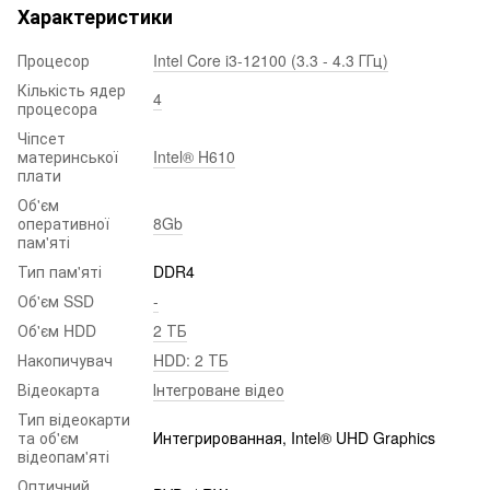
Характеристики
Процесор
Intel Core i3-12100 (3.3 - 4.3 ГГц)
Кількість ядер
4
процесора
Чіпсет
материнської
Intel® H610
плати
Об'єм
оперативної
8Gb
пам'яті
Тип пам'яті
DDR4
Об'єм SSD
-
Об'єм HDD
2 ТБ
Накопичувач
HDD: 2 ТБ
Відеокарта
Інтегроване відео
Тип відеокарти
та об'єм
Интегрированная, Intel® UHD Graphics
відеопам'яті
Оптичний