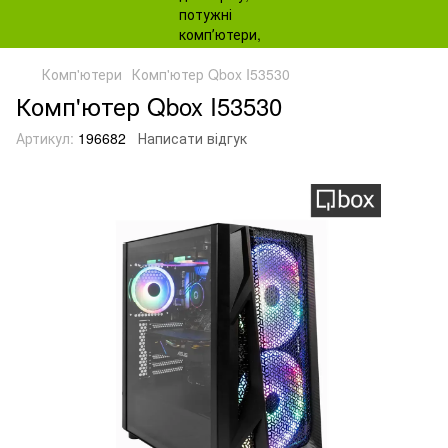
Комп'ютери
Комп'ютер Qbox I53530
Комп'ютер Qbox I53530
Артикул:
196682
Написати відгук