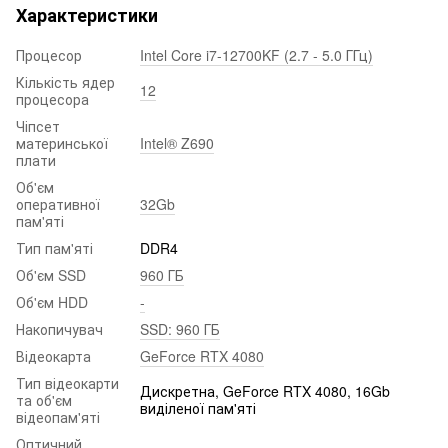
Характеристики
Процесор
Intel Core i7-12700KF (2.7 - 5.0 ГГц)
Кількість ядер
12
процесора
Чіпсет
материнської
Intel® Z690
плати
Об'єм
оперативної
32Gb
пам'яті
Тип пам'яті
DDR4
Об'єм SSD
960 ГБ
Об'єм HDD
-
Накопичувач
SSD: 960 ГБ
Відеокарта
GeForce RTX 4080
Тип відеокарти
Дискретна, GeForce RTX 4080, 16Gb
та об'єм
виділеної пам'яті
відеопам'яті
Оптичний