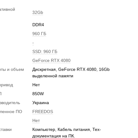
ативной
32Gb
DDR4
960 ГБ
-
SSD: 960 ГБ
GeForce RTX 4080
рты и объем
Дискретная, GeForce RTX 4080, 16Gb
и
выделенной памяти
привод
Нет
П
850W
зводитель
Украина
вленное ПО
FREEDOS
Нет
ставки
Компьютер, Кабель питания, Тех-
документация на ПК.