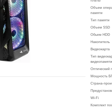
платы
Объем опер
памяти
Тип памяти
Объем SSD
Обьем HDD
Накопитель
Видеокарта
Тип видеока
видеопамят
Оптический 
Мощность Б
Страна-прои
Предустано
Wi-Fi
Комплект по