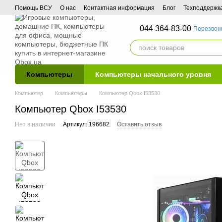
Перейти к основному контенту
Помощь ВСУ
О нас
Контактная информация
Блог
Техподдержк
044 364-83-00
Перезвон
Компьютеры
Компьютеры начального уровня
Компьютер
Компьютеры
Компьютер Qbox I53530
Компьютер Qbox I53530
Нет в наличии
Артикул: 196682
Оставить отзыв