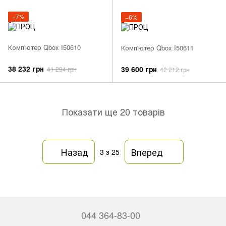
−7%
−6%
Комп'ютер Qbox I50610
Комп'ютер Qbox I50611
38 232 грн
39 600 грн
41 294 грн
42 212 грн
Показати ще 20 товарів
Назад
Вперед
3
з 25
044 364-83-00