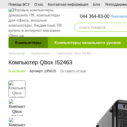
Перейти к основному контенту
Помощь ВСУ
О нас
Контактная информация
Блог
Техподдержк
044 364-83-00
Перезвон
Компьютеры
Компьютеры начального уровня
Компьютер
Компьютеры
Компьютер Qbox I52463
Компьютер Qbox I52463
В наличии
Артикул: 195615
Оставить отзыв