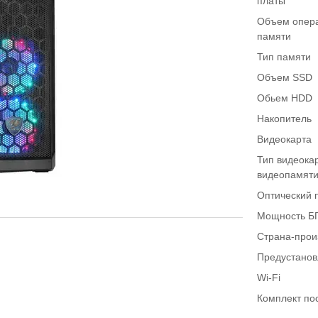
платы
Объем опер
памяти
Тип памяти
Объем SSD
Обьем HDD
Накопитель
Видеокарта
Тип видеока
видеопамят
Оптический 
Мощность Б
Страна-прои
Предустано
Wi-Fi
Комплект по