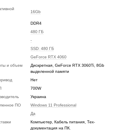
ативной
16Gb
DDR4
480 ГБ
-
SSD: 480 ГБ
GeForce RTX 4060
рты и объем
Дискретная, GeForce RTX 3060Ti, 8Gb
и
выделенной памяти
привод
Нет
П
700W
зводитель
Украина
вленное ПО
Windows 11 Professional
Да
ставки
Компьютер, Кабель питания, Тех-
документация на ПК.