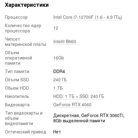
Характеристики
Процессор
Intel Core i7-12700F (1.6 - 4.9 ГГц)
Количество ядер
12
процессора
Чипсет
Intel® B660
материнской платы
Объем
оперативной
16Gb
памяти
Тип памяти
DDR4
Объем SSD
240 ГБ
Обьем HDD
1 ТБ
Накопитель
HDD: 1 ТБ + SSD: 240 ГБ
Видеокарта
GeForce RTX 4060
Тип видеокарты и
Дискретная, GeForce RTX 3060Ti,
объем
8Gb выделенной памяти
видеопамяти
Оптический привод
Нет