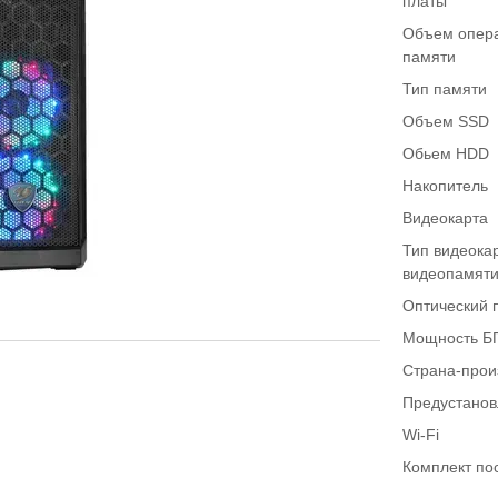
платы
Объем опер
памяти
Тип памяти
Объем SSD
Обьем HDD
Накопитель
Видеокарта
Тип видеока
видеопамят
Оптический 
Мощность Б
Страна-прои
Предустано
Wi-Fi
Комплект по