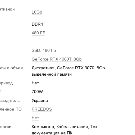
ативной
16Gb
DDR4
480 ГБ
-
SSD: 480 ГБ
GeForce RTX 4060Ti 8Gb
рты и объем
Дискретная, GeForce RTX 3070, 8Gb
и
выделенной памяти
привод
Нет
П
700W
зводитель
Украина
вленное ПО
FREEDOS
Нет
ставки
Компьютер, Кабель питания, Тех-
документация на ПК.