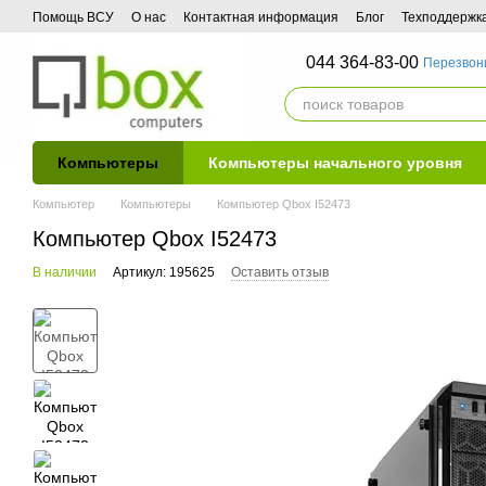
Перейти к основному контенту
Помощь ВСУ
О нас
Контактная информация
Блог
Техподдержк
044 364-83-00
Перезвон
Компьютеры
Компьютеры начального уровня
Компьютер
Компьютеры
Компьютер Qbox I52473
Компьютер Qbox I52473
В наличии
Артикул: 195625
Оставить отзыв