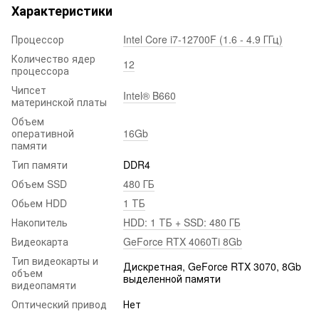
Характеристики
Процессор
Intel Core i7-12700F (1.6 - 4.9 ГГц)
Количество ядер
12
процессора
Чипсет
Intel® B660
материнской платы
Объем
оперативной
16Gb
памяти
Тип памяти
DDR4
Объем SSD
480 ГБ
Обьем HDD
1 ТБ
Накопитель
HDD: 1 ТБ + SSD: 480 ГБ
Видеокарта
GeForce RTX 4060Ti 8Gb
Тип видеокарты и
Дискретная, GeForce RTX 3070, 8Gb
объем
выделенной памяти
видеопамяти
Оптический привод
Нет