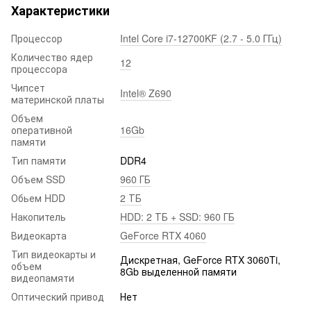
Характеристики
Процессор
Intel Core i7-12700KF (2.7 - 5.0 ГГц)
Количество ядер
12
процессора
Чипсет
Intel® Z690
материнской платы
Объем
оперативной
16Gb
памяти
Тип памяти
DDR4
Объем SSD
960 ГБ
Обьем HDD
2 ТБ
Накопитель
HDD: 2 ТБ + SSD: 960 ГБ
Видеокарта
GeForce RTX 4060
Тип видеокарты и
Дискретная, GeForce RTX 3060Ti,
объем
8Gb выделенной памяти
видеопамяти
Оптический привод
Нет