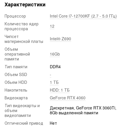
Характеристики
Процессор
Intel Core i7-12700KF (2.7 - 5.0 ГГц)
Количество ядер
12
процессора
Чипсет
Intel® Z690
материнской платы
Объем
оперативной
16Gb
памяти
Тип памяти
DDR4
Объем SSD
-
Обьем HDD
1 ТБ
Накопитель
HDD: 1 ТБ
Видеокарта
GeForce RTX 4060
Тип видеокарты и
Дискретная, GeForce RTX 3060Ti,
объем
8Gb выделенной памяти
видеопамяти
Оптический привод
Нет