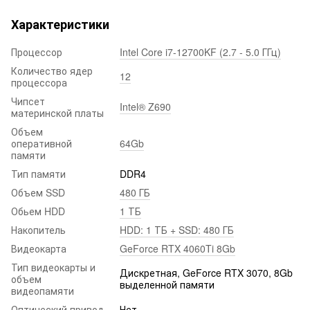
Характеристики
Процессор
Intel Core i7-12700KF (2.7 - 5.0 ГГц)
Количество ядер
12
процессора
Чипсет
Intel® Z690
материнской платы
Объем
оперативной
64Gb
памяти
Тип памяти
DDR4
Объем SSD
480 ГБ
Обьем HDD
1 ТБ
Накопитель
HDD: 1 ТБ + SSD: 480 ГБ
Видеокарта
GeForce RTX 4060Ti 8Gb
Тип видеокарты и
Дискретная, GeForce RTX 3070, 8Gb
объем
выделенной памяти
видеопамяти
Оптический привод
Нет