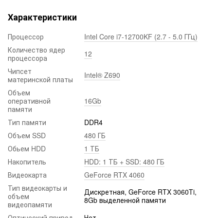
Характеристики
Процессор
Intel Core i7-12700KF (2.7 - 5.0 ГГц)
Количество ядер
12
процессора
Чипсет
Intel® Z690
материнской платы
Объем
оперативной
16Gb
памяти
Тип памяти
DDR4
Объем SSD
480 ГБ
Обьем HDD
1 ТБ
Накопитель
HDD: 1 ТБ + SSD: 480 ГБ
Видеокарта
GeForce RTX 4060
Тип видеокарты и
Дискретная, GeForce RTX 3060Ti,
объем
8Gb выделенной памяти
видеопамяти
Оптический привод
Нет