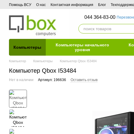
Перейти к основному контенту
Помощь ВСУ
О нас
Контактная информация
Блог
Техподдержк
044 364-83-00
Перезвон
Компьютеры начального
Ко
Компьютеры
уровня
Компьютер
Компьютеры
Компьютер Qbox I53484
Компьютер Qbox I53484
Нет в наличии
Артикул: 196636
Оставить отзыв