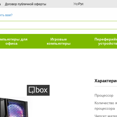
Укр
Рус
а
Договор публичной оферты
ить вам?
мпьютеры для
Игровые
Переферий
офиса
компьютеры
устройст
Характери
Процессор
Количество 
процессора
Чипсет мате