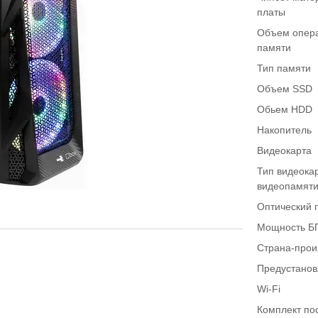
платы
Объем опер
памяти
Тип памяти
Объем SSD
Обьем HDD
Накопитель
Видеокарта
Тип видеока
видеопамят
Оптический 
Мощность Б
Страна-прои
Предустано
Wi-Fi
Комплект по