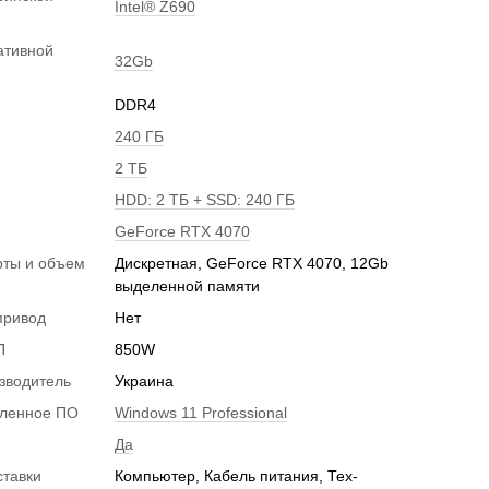
Intel® Z690
ативной
32Gb
DDR4
240 ГБ
2 ТБ
HDD: 2 ТБ + SSD: 240 ГБ
GeForce RTX 4070
рты и объем
Дискретная, GeForce RTX 4070, 12Gb
и
выделенной памяти
привод
Нет
П
850W
зводитель
Украина
вленное ПО
Windows 11 Professional
Да
ставки
Компьютер, Кабель питания, Тех-